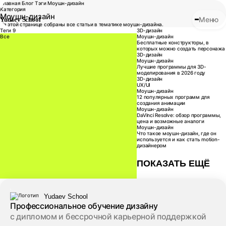
Главная
Блог
Тэги
Моушн-дизайн
Категория
Моушн-дизайн
Меню
Yudaev School
На этой странице собраны все статьи в тематике моушн-дизайна.
Теги
9
3D-дизайн
Все
3D-дизайн
Моушн-дизайн
Бесплатные конструкторы, в
которых можно создать персонажа
3D-дизайн
Моушн-дизайн
Лучшие программы для 3D-
моделирования в 2026 году
3D-дизайн
UX/UI
Моушн-дизайн
12 популярных программ для
создания анимации
Моушн-дизайн
DaVinci Resolve: обзор программы,
цена и возможные аналоги
Моушн-дизайн
Что такое моушн-дизайн, где он
используется и как стать motion-
дизайнером
ПОКАЗАТЬ ЕЩЁ
Профессиональное обучение дизайну
с дипломом и бессрочной карьерной поддержкой