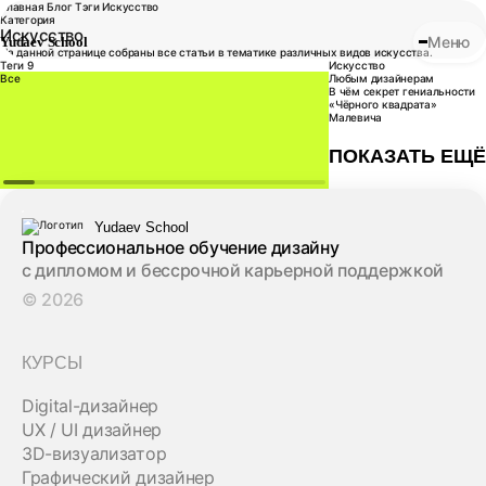
Главная
Блог
Тэги
Искусство
Категория
Искусство
Меню
Yudaev School
На данной странице собраны все статьи в тематике различных видов искусства.
Теги
9
Искусство
Все
Любым дизайнерам
3D-дизайн
В чём секрет гениальности
«Чёрного квадрата»
Малевича
ПОКАЗАТЬ ЕЩЁ
Профессиональное обучение дизайну
с дипломом и бессрочной карьерной поддержкой
© 2026
КУРСЫ
Digital-дизайнер
UX / UI дизайнер
3D-визуализатор
Графический дизайнер