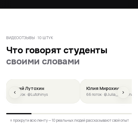
ВИДЕООТЗЫВЫ · 10 ШТУК
Что говорят студенты
своими словами
Юрий Лутохин
Юлия Мирохина
6 поток · @Lutohinys
66 поток · @Julia_mirohina
прокрути всю ленту — 10 реальных людей рассказывают свой опыт