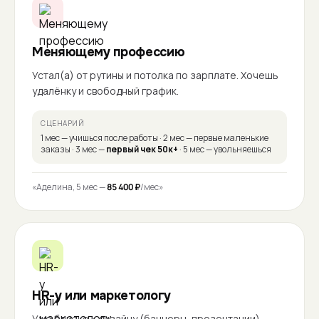
Меняющему профессию
Устал(а) от рутины и потолка по зарплате. Хочешь
удалёнку и свободный график.
СЦЕНАРИЙ
1 мес — учишься после работы · 2 мес — первые маленькие
заказы · 3 мес —
первый чек 50к+
· 5 мес — увольняешься
«Аделина, 5 мес —
85 400 ₽
/мес»
HR-у или маркетологу
Уже близко к дизайну (баннеры, презентации).