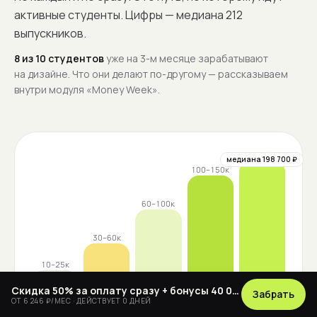
активные студенты. Цифры — медиана 212
выпускников.
8 из 10 студентов
уже на 3-м месяце зарабатывают
на дизайне. Что они делают по-другому — рассказываем
внутри модуля «Money Week».
от 150к
медиана 198 700 ₽
100–150к
60–100к
30–60к
10–25к
Скидка 50% за оплату сразу + бонусы 40 000 ₽
Забрать
ОТ 6 246 ₽/МЕС · ДЕЙСТВУЕТ
0 ДНЕЙ
2 мес
3 мес
5 мес
7 мес
после