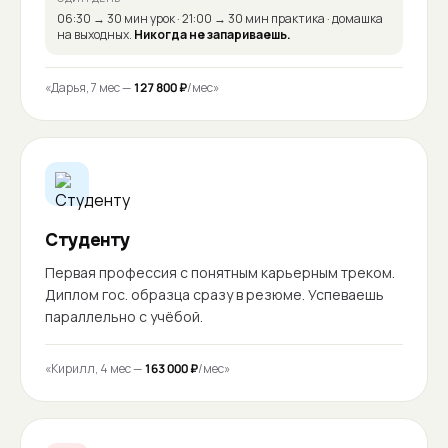
06:30 → 30 мин урок · 21:00 → 30 мин практика · домашка
на выходных.
Никогда не запариваешь.
«Дарья, 7 мес —
127 800 ₽
/мес»
Студенту
Первая профессия с понятным карьерным треком.
Диплом гос. образца сразу в резюме. Успеваешь
параллельно с учёбой.
«Кирилл, 4 мес —
163 000 ₽
/мес»