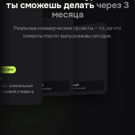
ты сможешь делать
через 3
месяца
Реальные коммерческие проекты — то, за что
клиенты платят выпускникам сегодня.
АГАЗИН
В
ева · уникальный
Elephant Home
ИННОВАЦИЯ
ФУДЗИ
Наталья Вагазова
Анастасия Резникова
Анастасия Кривоносова
форовой утвари в
ль