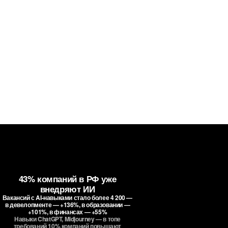
Маркетолог
с ИИ-навыками
Делает постеры, презентации,
брендинг, визуалы с помощью AI
AI-дизайнер
Профессия 3
43% компаний в РФ уже
внедряют ИИ
Вакансий с AI-навыками стало более 4 200 —
в девелопменте — +136%, в образовании —
+101%, в финансах — +55%
Навыки ChatGPT, Midjourney — в топе
требований 10% компаний повышают