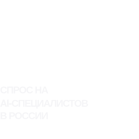
с ИИ-навыками
с ИИ-навыками
Профессия 2
О РЫНКЕ AI
01.
По данным hh.ru
СПРОС НА
AI-СПЕЦИАЛИСТОВ
В РОССИИ
Нажмите, чтобы посмотреть,
что входит
Профессия 2