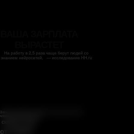
ВАША ЗАРПЛАТА
ВЫРАСТЕТ
Делает Reels, Shorts, TikTok
с помощью AI
На работу в 2,5 раза чаще берут людей со
Профессия 4
знанием нейросетей, — исследование HH.ru
Сторисмейкер с ИИ
Заполните форму и нажмите кнопку записаться,
чтобы получить скидку:
скидка на курс
от 6 250 ₽