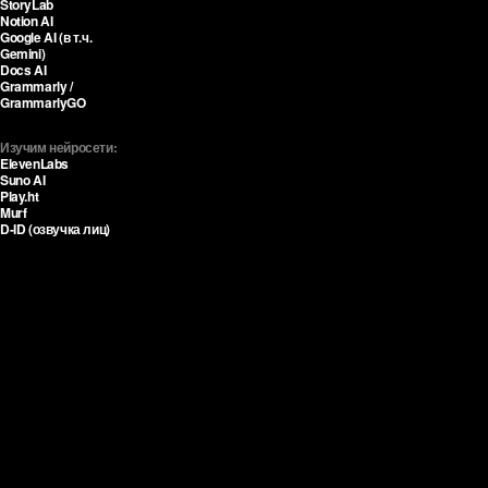
StoryLab
Notion AI
Google AI (в т.ч.
Gemini)
Docs AI
Grammarly /
GrammarlyGO
Изучим нейросети:
ElevenLabs
Suno AI
Play.ht
Murf
D-ID (озвучка лиц)
Нажмите, чтобы посмотреть,
что входит
Профессия 6
Вёрстальщик
на Tilda с AI