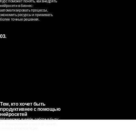
Курс поможет понять, как внедрять
нейросети в бизнес:
автоматизировать процессы,
экономить ресурсы и принимать
Нажмите, чтобы посмотреть,
более точные решения.
что входит
Профессия 1
AI-креатор /
03.
контент-креатор
Тем, кто хочет быть
продуктивнее с помощью
нейросетей
ИИ поможет в учёбе, работе и быту:
Создаёт презентации, лендинги,
от планирования и идей до писем,
тексты, автоматизации
отчётов и презентаций.
Маркетолог