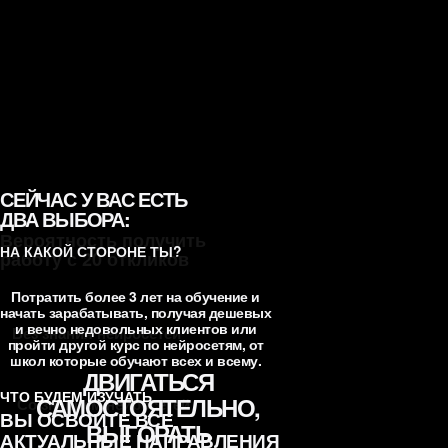
Нажмите, чтобы посмотреть,
что входит
Профессия 4
Сторисмейкер с ИИ
СЕЙЧАС У ВАС ЕСТЬ
ДВА ВЫБОРА:
Вероятность получить
НА КАКОЙ СТОРОНЕ ТЫ?
работу с 20 откликов
Потратить более 3 лет на обучение и
начать зарабатывать, получая дешевых
и вечно недовольных клиентов или
Без знания нейросетей
пройти другой курс по нейросетям, от
школ которые обучают всех и всему.
ДВИГАТЬСЯ
ЧТО БУДЕМ ИЗУЧАТЬ
САМОСТОЯТЕЛЬНО,
Со знанием нейросетей
ВЫ ОСВОИТЕ ВСЕ
ВЫГОРАТЬ
АКТУАЛЬНЫЕ НАПРАВЛЕНИЯ
Профессия 5