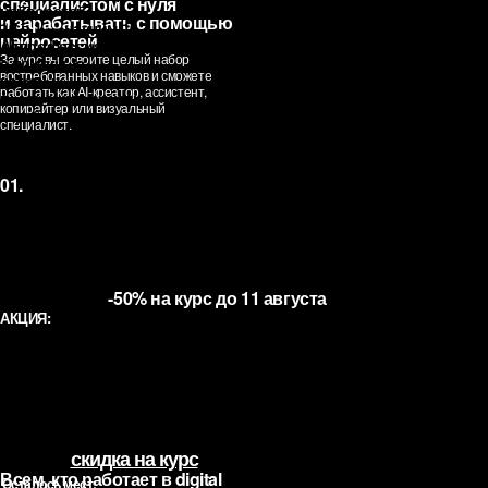
специалистом с нуля
нейросетей
и зарабатывать с помощью
10 в 1 — научим 10
нейросетей
AI-креатор /
AI-профессиям,
За курс вы освоите целый набор
с помощью
контент-креатор
востребованных навыков и сможете
которых
Профессия 1
работать как AI-креатор, ассистент,
вы сможете начать
Создаёт контент (видео,
копирайтер или визуальный
зарабатывать
специалист.
тексты, визуал) с помощью
нейросетей
01.
ОСТАВИТЬ ЗАЯВКУ
-50% на курс до 11 августа
АКЦИЯ:
Профессиональная AI подготовка с
карьерной поддержкой
Меню
скидка на курс
Всем, кто работает в digital
Осталось мест: