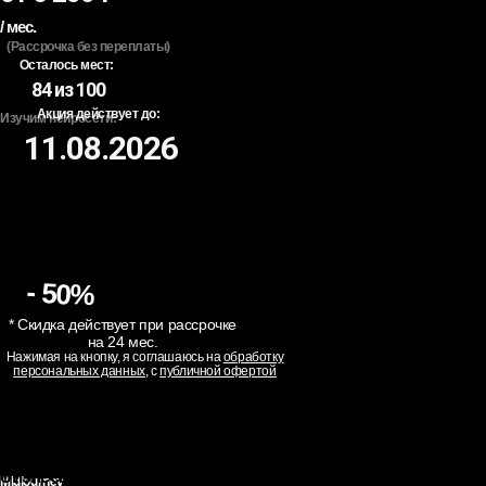
/ мес.
(Рассрочка без переплаты)
Осталось мест:
84 из 100
Акция действует до:
Изучим нейросети:
11.08.2026
Наведите, чтобы посмотреть,
Профессия 7
- 50%
AI-ассистент / no-code
что входит
Профессия 7
оператор
* Скидка действует при рассрочке
AI-ассистент / no-code
на 24 мес.
Автоматизирует задачи,
оператор
Нажимая на кнопку, я соглашаюсь на
обработку
делает рассылки, сводки
персональных данных
, с
публичной офертой
Автоматизация
бизнеса с
Midjourney