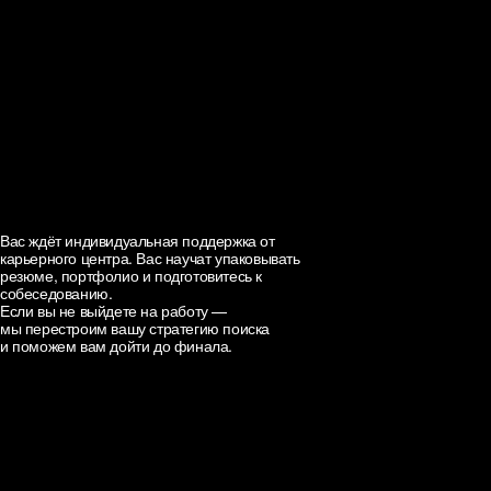
карьеру в найме или вне его
01.
02.
Предоставят доступ к
закрытому каналу вакансий
школы и студии
03.
60.000+
Наведите, чтобы посмотреть,
₽
Профессия 8
что входит
AI-видео-креатор
Профессия 8
/ мес.
AI-видео-креатор
Делает короткие и длинные видео
по сценарию: генерация, монтаж,
Вас ждёт индивидуальная поддержка от
озвучка (Runway, Pika, HeyGen)
карьерного центра. Вас научат упаковывать
резюме, портфолио и подготовитесь к
собеседованию.
Если вы не выйдете на работу —
мы перестроим вашу стратегию поиска
и поможем вам дойти до финала.